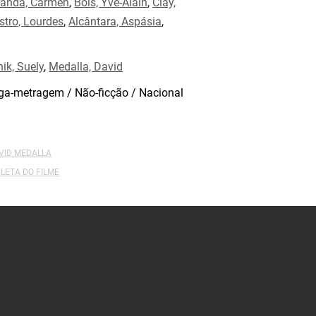
randa, Carmen
,
Bois, Yve-Alain
,
Clay,
stro, Lourdes
,
Alcântara, Aspásia
,
nik, Suely
,
Medalla, David
a-metragem / Não-ficção / Nacional
AVID MEDALLA
LETA DO FILME