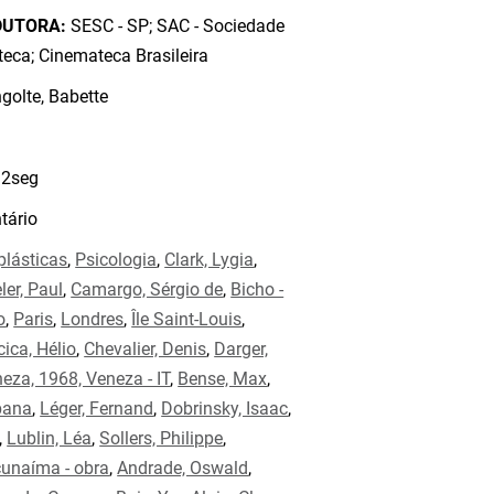
DUTORA:
SESC - SP; SAC - Sociedade
eca; Cinemateca Brasileira
olte, Babette
2seg
ário
plásticas
,
Psicologia
,
Clark, Lygia
,
ler, Paul
,
Camargo, Sérgio de
,
Bicho -
o
,
Paris
,
Londres
,
Île Saint-Louis
,
cica, Hélio
,
Chevalier, Denis
,
Darger,
eza, 1968, Veneza - IT
,
Bense, Max
,
bana
,
Léger, Fernand
,
Dobrinsky, Isaac
,
,
Lublin, Léa
,
Sollers, Philippe
,
unaíma - obra
,
Andrade, Oswald
,