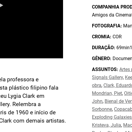
COMPANHIA PRO
Amigos da Cinemat
FOTOGRAFIA:
Mang
CROMIA:
COR
DURAÇÃO:
69min1
GÊNERO:
Document
ASSUNTOS:
Artes 
Signals Gallery
,
Kee
ela professora e
obra
,
Clark, Eduard
sta plástico filipino fala
Mondrian, Piet
,
Oiti
eu Lygia Clark em
John
,
Bienal de Ven
llery. Relembra a
Sorbonne
,
Copaca
ris de 1960 e início de
Exploding Galaxies
Clark com demais artistas.
Kristeva, Julia
,
Mac