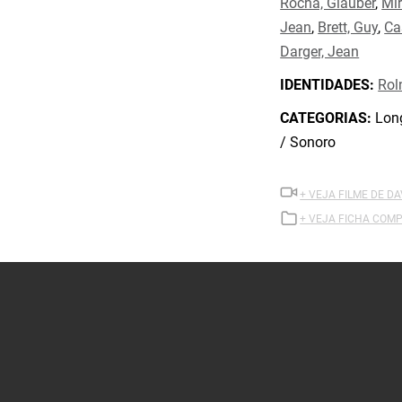
Rocha, Glauber
,
Mi
Jean
,
Brett, Guy
,
Ca
Darger, Jean
IDENTIDADES:
Rol
CATEGORIAS:
Long
/ Sonoro
+ VEJA FILME DE D
+ VEJA FICHA COMP