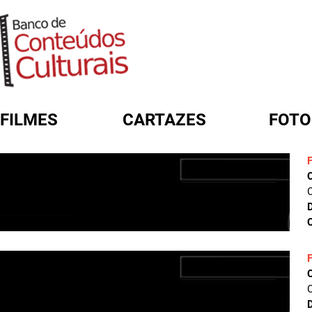
FILMES
CARTAZES
FOTO
FORMULÁRIO DE BUSCA
C
D
C
C
D