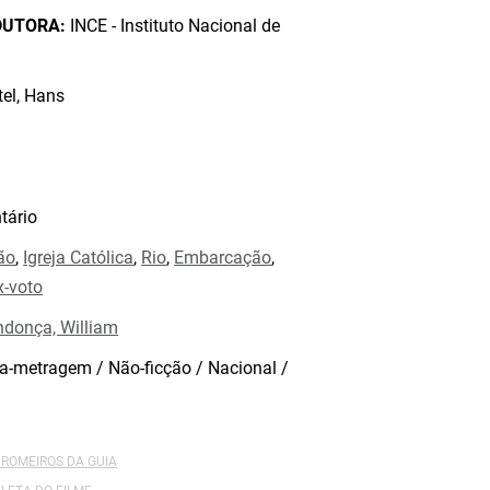
DUTORA:
INCE - Instituto Nacional de
el, Hans
ário
ão
,
Igreja Católica
,
Rio
,
Embarcação
,
x-voto
donça, William
a-metragem / Não-ficção / Nacional /
 ROMEIROS DA GUIA