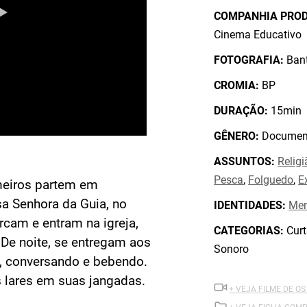
COMPANHIA PRO
Cinema Educativo
FOTOGRAFIA:
Bant
CROMIA:
BP
DURAÇÃO:
15min
GÊNERO:
Document
ASSUNTOS:
Religi
Pesca
,
Folguedo
,
E
meiros partem em
a Senhora da Guia, no
IDENTIDADES:
Men
cam e entram na igreja,
CATEGORIAS:
Curt
De noite, se entregam aos
Sonoro
, conversando e bebendo.
s lares em suas jangadas.
+ VEJA FILME DE OS