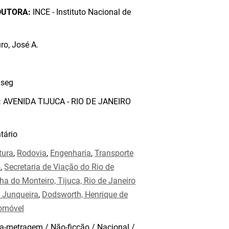
DUTORA:
INCE - Instituto Nacional de
o, José A.
seg
:
AVENIDA TIJUCA - RIO DE JANEIRO
ário
tura
,
Rodovia
,
Engenharia
,
Transporte
o
,
Secretaria de Viação do Rio de
ha do Monteiro, Tijuca, Rio de Janeiro
 Junqueira
,
Dodsworth, Henrique de
omóvel
a-metragem / Não-ficção / Nacional /