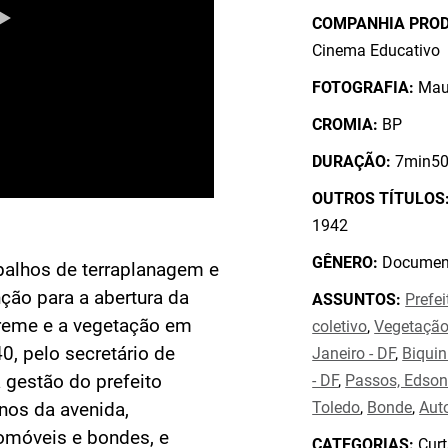
COMPANHIA PRO
Cinema Educativo
FOTOGRAFIA:
Maur
CROMIA:
BP
DURAÇÃO:
7min50
OUTROS TÍTULOS
1942
GÊNERO:
Document
balhos de terraplanagem e
ção para a abertura da
ASSUNTOS:
Prefei
greme e a vegetação em
coletivo
,
Vegetaçã
0, pelo secretário de
Janeiro - DF
,
Biquin
 gestão do prefeito
- DF
,
Passos, Edson
Toledo
,
Bonde
,
Aut
nos da avenida,
omóveis e bondes, e
CATEGORIAS:
Curt