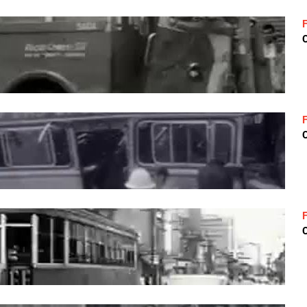
C
C
C