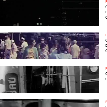
D
C
D
C
C