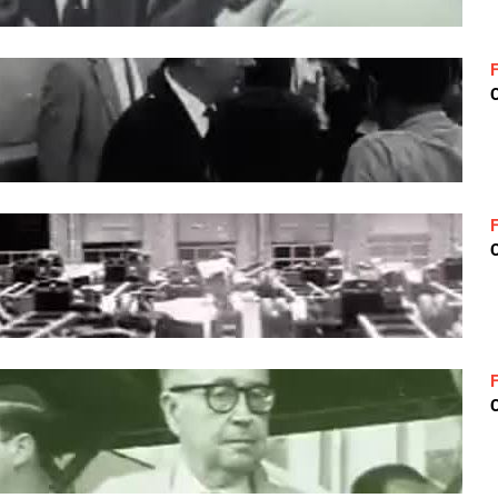
C
C
C