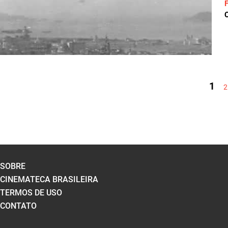
C
PÁGINAS
1
2
SOBRE
CINEMATECA BRASILEIRA
TERMOS DE USO
CONTATO