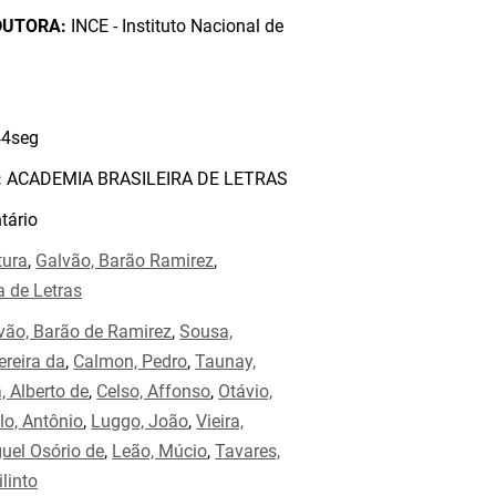
DUTORA:
INCE - Instituto Nacional de
4seg
:
ACADEMIA BRASILEIRA DE LETRAS
ário
tura
,
Galvão, Barão Ramirez
,
a de Letras
vão, Barão de Ramirez
,
Sousa,
ereira da
,
Calmon, Pedro
,
Taunay,
a, Alberto de
,
Celso, Affonso
,
Otávio,
lo, Antônio
,
Luggo, João
,
Vieira,
uel Osório de
,
Leão, Múcio
,
Tavares,
ilinto