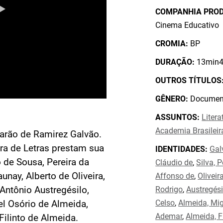
COMPANHIA PRO
Cinema Educativo
CROMIA:
BP
DURAÇÃO:
13min4
OUTROS TÍTULOS
GÊNERO:
Document
ASSUNTOS:
Litera
Academia Brasileir
Barão de Ramirez Galvão.
a de Letras prestam sua
IDENTIDADES:
Gal
 de Sousa, Pereira da
Cláudio de
,
Silva, P
unay, Alberto de Oliveira,
Affonso de
,
Oliveir
Antônio Austregésilo,
Rodrigo
,
Austregési
Celso
,
Almeida, Mig
el Osório de Almeida,
Ademar
,
Almeida, F
ilinto de Almeida.