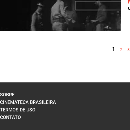
C
PÁGINAS
1
2
3
SOBRE
CINEMATECA BRASILEIRA
TERMOS DE USO
CONTATO