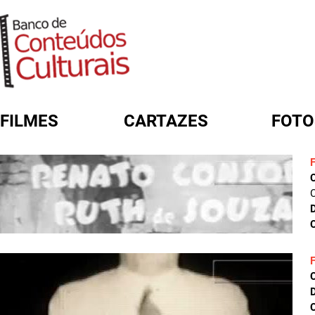
FILMES
CARTAZES
FOTO
FORMULÁRIO DE BUSCA
C
D
C
D
C