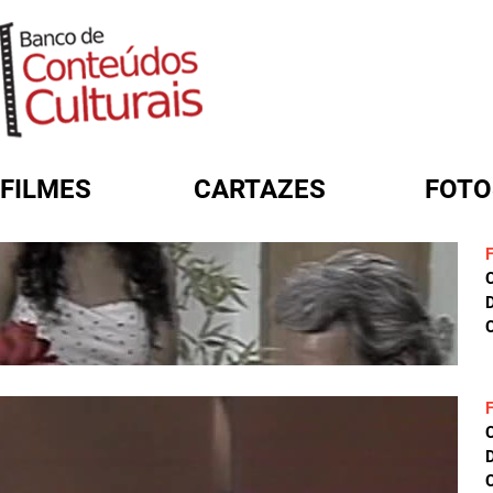
FILMES
CARTAZES
FOTO
FORMULÁRIO DE BUSCA
D
C
D
C