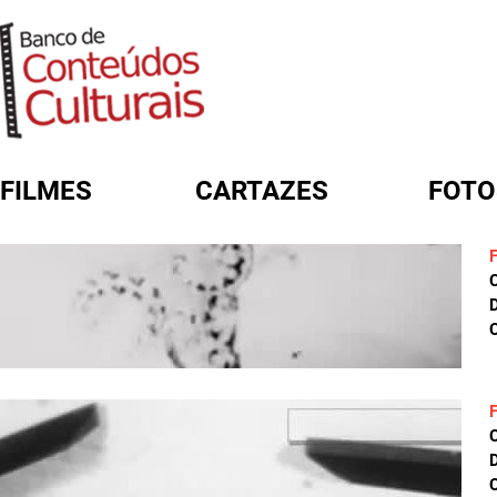
FILMES
CARTAZES
FOTO
FORMULÁRIO DE BUSCA
D
C
D
C