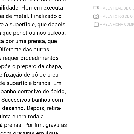
gilidade. Homem executa
+ VEJA FILME DE GR
 de metal. Finalizado o
+ VEJA FOTOS DE G
re a superfície, que depois
+ VEJA FICHA COMP
a que penetrou nos sulcos.
sa por uma prensa, que
iferente das outras
ta requer procedimentos
Após o preparo da chapa,
 fixação de pó de breu,
 de superfície branca. Em
banho corrosivo de ácido,
z. Sucessivos banhos com
desenho. Depois, retira-
 tinta cubra toda a
à prensa. Por fim, gravuras
 com gravuras em água