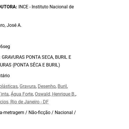
DUTORA:
INCE - Instituto Nacional de
o, José A.
6seg
:
GRAVURAS PONTA SECA, BURIL E
URAS (PONTA SÊCA E BURIL)
ário
plásticas
,
Gravura
,
Desenho
,
Buril
,
inta
,
Água Forte
,
Oswald, Henrique B.
,
cios, Rio de Janeiro - DF
a-metragem / Não-ficção / Nacional /