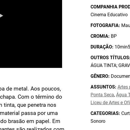
COMPANHIA PRO
Cinema Educativo
FOTOGRAFIA:
Maur
CROMIA:
BP
DURAÇÃO:
10min5
OUTROS TÍTULOS
ÁGUA TINTA; GRAV
GÊNERO:
Document
ASSUNTOS:
Artes 
a de metal. Aos poucos,
Ponta Seca
,
Água T
 chapa. Com o término do
Liceu de Artes e Ofí
 tinta, que penetra nos
o material passa por uma
CATEGORIAS:
Curt
 do brasão em papel. Em
Sonoro
hantes são realizados com