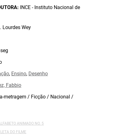
DUTORA:
INCE - Instituto Nacional de
. Lourdes Wey
seg
o
ação
,
Ensino
,
Desenho
ez, Fabbio
a-metragem / Ficção / Nacional /
 ALFABETO ANIMADO NO. 5
LETA DO FILME