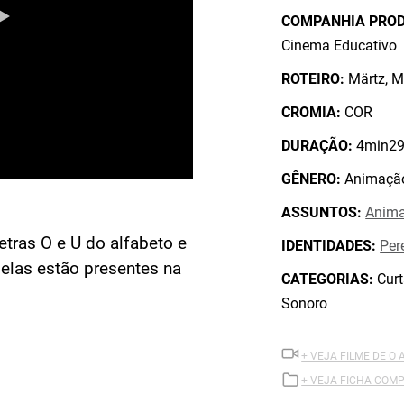
COMPANHIA PRO
Cinema Educativo
ROTEIRO:
Märtz, M
CROMIA:
COR
DURAÇÃO:
4min29
GÊNERO:
Animaçã
ASSUNTOS:
Anim
etras O e U do alfabeto e
IDENTIDADES:
Per
elas estão presentes na
CATEGORIAS:
Curt
Sonoro
+ VEJA FILME DE O
+ VEJA FICHA COMP