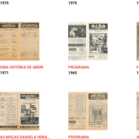
1975
1975
1
UMA HISTÓRIA DE AMOR
PROGRAMA
F
1971
1965
1
AS MOÇAS DAQUELA HORA...
PROGRAMA
A