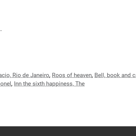
.
acio, Rio de Janeiro
,
Roos of heaven
,
Bell, book and 
lonel
,
Inn the sixth happiness, The