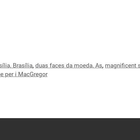
ília, Brasília
,
duas faces da moeda, As
,
magnificent 
e per i MacGregor