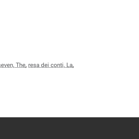
seven, The
,
resa dei conti, La
,