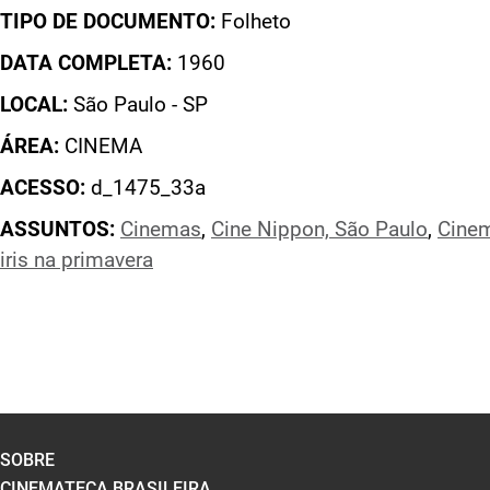
TIPO DE DOCUMENTO:
Folheto
DATA COMPLETA:
1960
LOCAL:
São Paulo - SP
ÁREA:
CINEMA
ACESSO:
d_1475_33a
ASSUNTOS:
Cinemas
,
Cine Nippon, São Paulo
,
Cine
iris na primavera
SOBRE
CINEMATECA BRASILEIRA