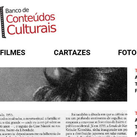
FILMES
CARTAZES
FOTO
FORMULÁRIO DE BUSCA
A
T
P
A
T
P