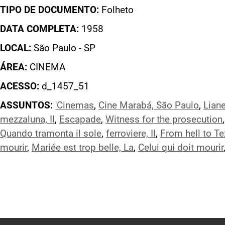
TIPO DE DOCUMENTO:
Folheto
DATA COMPLETA:
1958
LOCAL:
São Paulo - SP
ÁREA:
CINEMA
ACESSO:
d_1457_51
ASSUNTOS:
'Cinemas
,
Cine Marabá, São Paulo
,
Lian
mezzaluna, Il
,
Escapade
,
Witness for the prosecution
Quando tramonta il sole
,
ferroviere, Il
,
From hell to T
mourir
,
Mariée est trop belle, La
,
Celui qui doit mourir