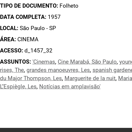
TIPO DE DOCUMENTO:
Folheto
DATA COMPLETA:
1957
LOCAL:
São Paulo - SP
ÁREA:
CINEMA
ACESSO:
d_1457_32
ASSUNTOS:
'Cinemas
,
Cine Marabá, São Paulo
,
youn
rises, The
,
grandes manoeuvres, Les
,
spanish gardene
du Major Thompson, Les
,
Marguerite de la nuit
,
Maria
L''Espiègle, Les
,
Notícias em amplavisão'