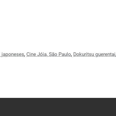
 japoneses
,
Cine Jóia, São Paulo
,
Dokuritsu guerentai