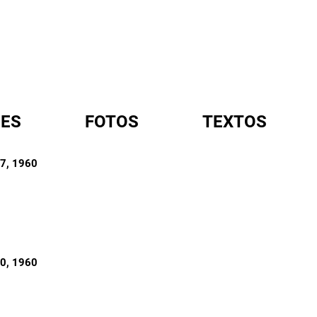
ES
FOTOS
TEXTOS
57
, 1960
A
80
, 1960