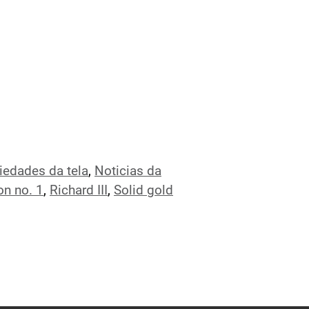
iedades da tela
,
Noticias da
on no. 1
,
Richard III
,
Solid gold