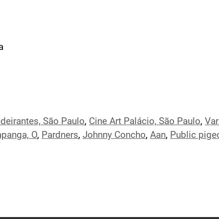
a
deirantes, São Paulo
,
Cine Art Palácio, São Paulo
,
Var
panga, O
,
Pardners
,
Johnny Concho
,
Aan
,
Public pige