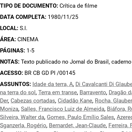
TIPO DE DOCUMENTO:
Crítica de filme
DATA COMPLETA:
1980/11/25
LOCAL:
S.l.
ÁREA:
CINEMA
PÁGINAS:
1-5
NOTAS:
Texto publicado no Jornal do Brasil, cadern
ACESSO:
BR CB GD PI /00145
ASSUNTOS:
Idade da terra, A
,
Di Cavalcanti Di Glaube
na terra do sol
,
Terra em transe
,
Barravento
,
Dragão d
Der
,
Cabezas cortadas
,
Cidadão Kane
,
Rocha, Glauber
Moniza
,
Salles, Francisco Luiz de Almeida
,
Biáfora, 
Silveira, Walter da
,
Gomes, Paulo Emílio Sales
,
Azered
Sganzerla, Rogério
,
Bernardet, Jean-Claude
,
Ferreira,