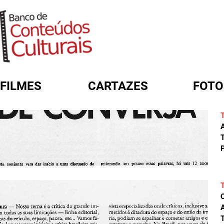
FILMES
CARTAZES
FOTO
FORMULÁRIO DE BUSCA
A
T
P
A
T