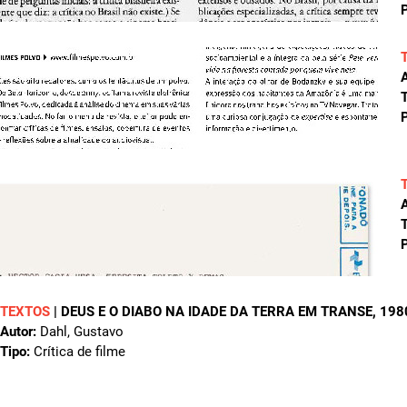
P
A
T
P
A
T
P
TEXTOS
|
DEUS E O DIABO NA IDADE DA TERRA EM TRANSE
, 198
Autor:
Dahl, Gustavo
Tipo:
Crítica de filme