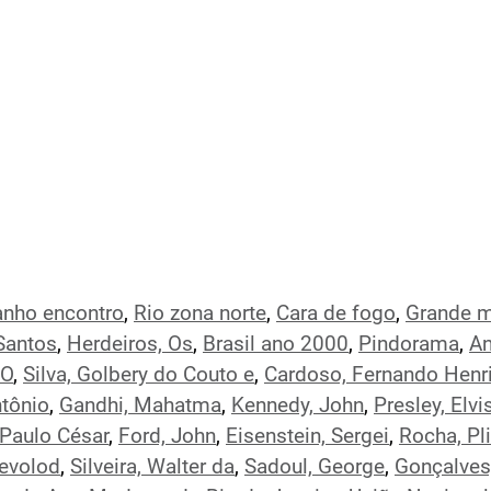
anho encontro
,
Rio zona norte
,
Cara de fogo
,
Grande 
Santos
,
Herdeiros, Os
,
Brasil ano 2000
,
Pindorama
,
An
 O
,
Silva, Golbery do Couto e
,
Cardoso, Fernando Henr
ntônio
,
Gandhi, Mahatma
,
Kennedy, John
,
Presley, Elvi
 Paulo César
,
Ford, John
,
Eisenstein, Sergei
,
Rocha, Pl
evolod
,
Silveira, Walter da
,
Sadoul, George
,
Gonçalves