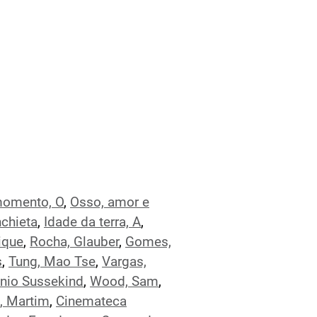
momento, O
,
Osso, amor e
chieta
,
Idade da terra, A
,
ique
,
Rocha, Glauber
,
Gomes,
s
,
Tung, Mao Tse
,
Vargas,
inio Sussekind
,
Wood, Sam
,
, Martim
,
Cinemateca