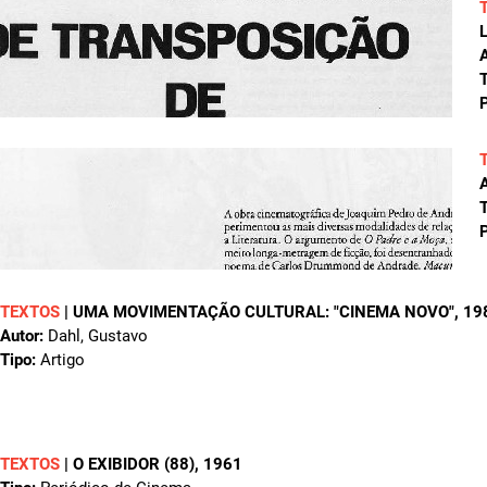
A
T
P
A
T
P
TEXTOS
|
UMA MOVIMENTAÇÃO CULTURAL: "CINEMA NOVO"
, 19
Autor:
Dahl, Gustavo
Tipo:
Artigo
TEXTOS
|
O EXIBIDOR (88)
, 1961