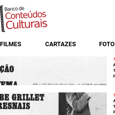
FILMES
CARTAZES
FOTO
FORMULÁRIO DE BUSCA
A
T
P
A
T
P