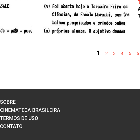
A
T
PÁGINAS
1
2
3
4
5
6
SOBRE
CINEMATECA BRASILEIRA
TERMOS DE USO
CONTATO