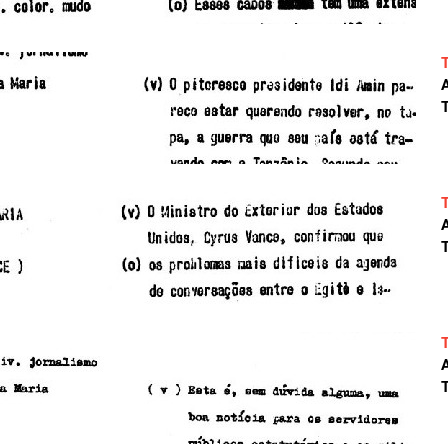
A
T
A
T
A
T