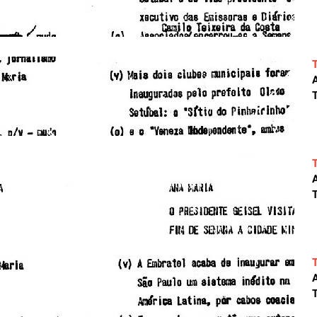
A
T
A
T
A
T