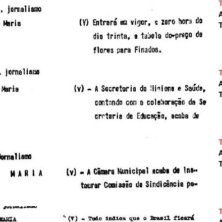
A
T
A
T
A
T