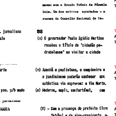
A
T
A
T
A
T
A
T