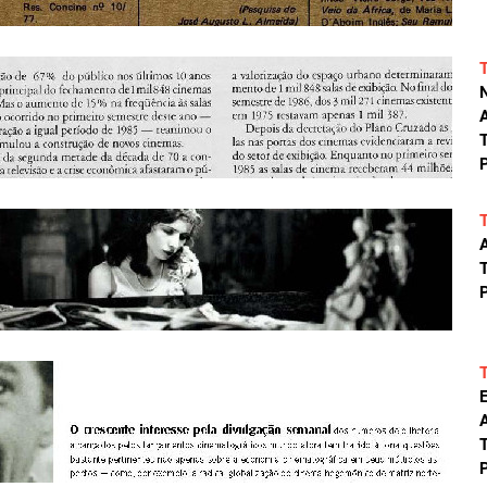
A
T
P
A
T
P
A
T
P