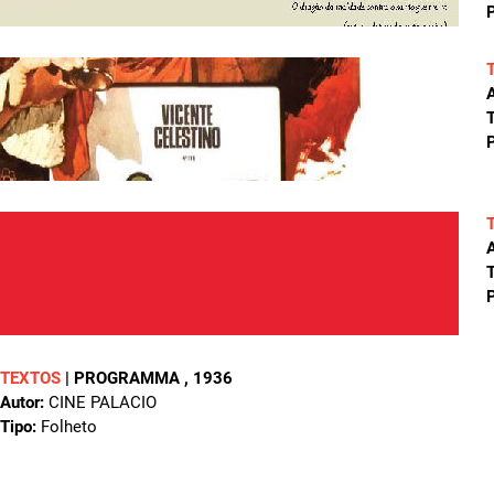
P
A
T
P
A
T
P
TEXTOS
|
PROGRAMMA
, 1936
Autor:
CINE PALACIO
Tipo:
Folheto