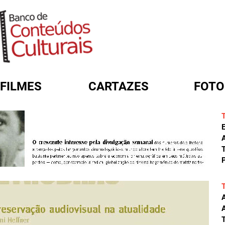
FILMES
CARTAZES
FOTO
FORMULÁRIO DE BUSCA
A
T
P
A
T