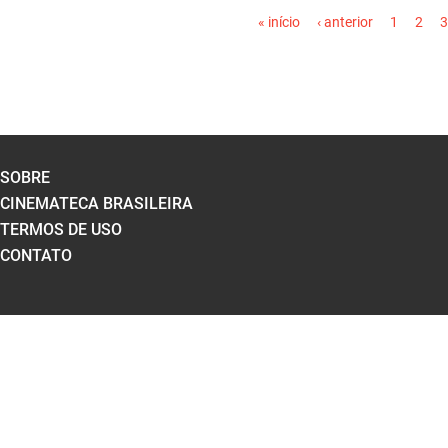
« início
‹ anterior
1
2
3
SOBRE
CINEMATECA BRASILEIRA
TERMOS DE USO
CONTATO