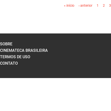
« início
‹ anterior
1
2
3
SOBRE
CINEMATECA BRASILEIRA
TERMOS DE USO
CONTATO