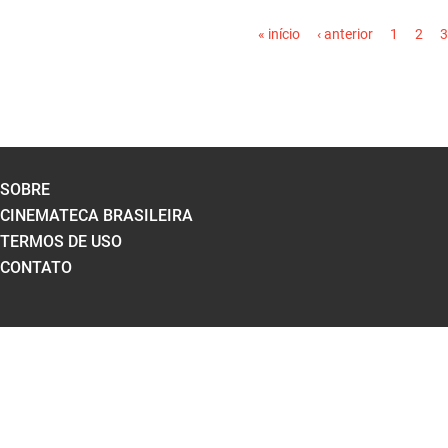
PÁGINAS
« início
‹ anterior
1
2
3
SOBRE
CINEMATECA BRASILEIRA
TERMOS DE USO
CONTATO