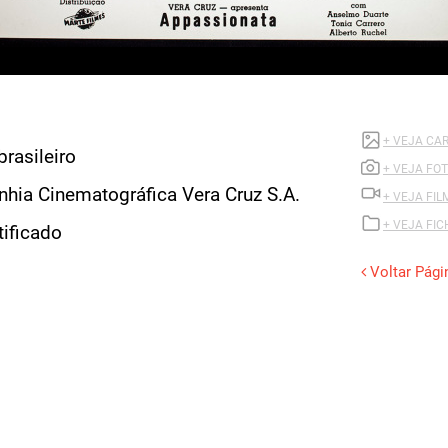
+ VEJA CA
brasileiro
+ VEJA FO
ia Cinematográfica Vera Cruz S.A.
+ VEJA FI
+ VEJA FI
tificado
Voltar Pági