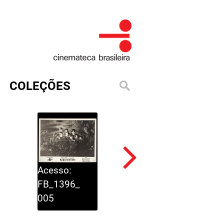
COLEÇÕES
Acesso:
Acesso:
FB_1396_
FB_1396_
005
006