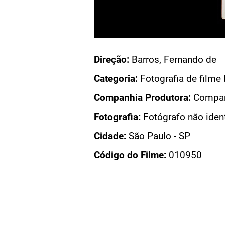
Acesso: FB_1396_ 003
Direção:
Barros, Fernando de
SSIONATA
Categoria:
Fotografia de filme 
ONATA
Companhia Produtora:
Companh
IONATA
DO FILME
Fotografia:
Fotógrafo não iden
Cidade:
São Paulo - SP
Código do Filme:
010950