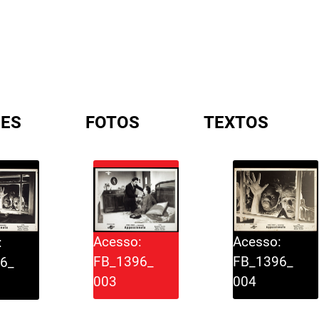
ES
FOTOS
TEXTOS
A
Acesso:
Acesso:
:
FB_1396_
FB_1396_
6_
004
003