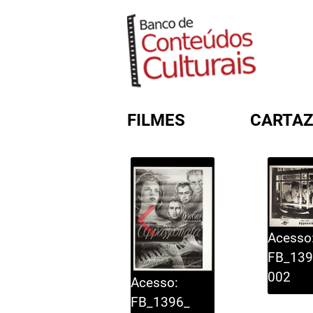
FILMES
CARTAZ
FORMULÁRIO DE BUSC
Acesso
FB_139
002
Acesso:
FB_1396_