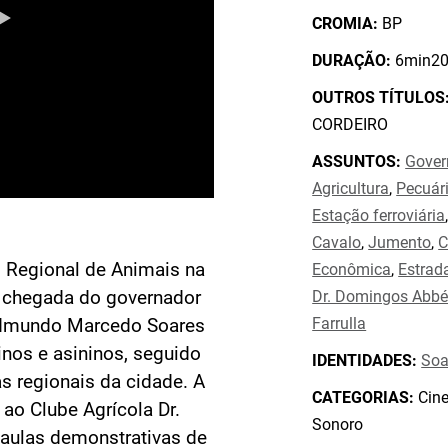
CROMIA:
BP
DURAÇÃO:
6min20
OUTROS TÍTULOS
CORDEIRO
ASSUNTOS:
Gover
Agricultura
,
Pecuár
Estação ferroviária
Cavalo
,
Jumento
,
C
o Regional de Animais na
Econômica
,
Estrad
 chegada do governador
Dr. Domingos Abb
Farrulla
 Edmundo Marcedo Soares
uinos e asininos, seguido
IDENTIDADES:
Soa
s regionais da cidade. A
CATEGORIAS:
Cine
 ao Clube Agrícola Dr.
Sonoro
aulas demonstrativas de