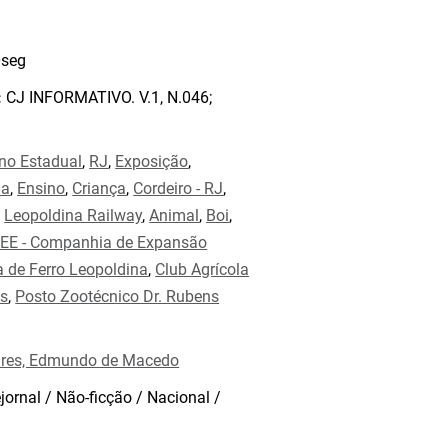
seg
:
CJ INFORMATIVO. V.1, N.046;
no Estadual
,
RJ
,
Exposição
,
ia
,
Ensino
,
Criança
,
Cordeiro - RJ
,
,
Leopoldina Railway
,
Animal
,
Boi
,
EE - Companhia de Expansão
a de Ferro Leopoldina
,
Club Agrícola
és
,
Posto Zootécnico Dr. Rubens
res, Edmundo de Macedo
jornal / Não-ficção / Nacional /