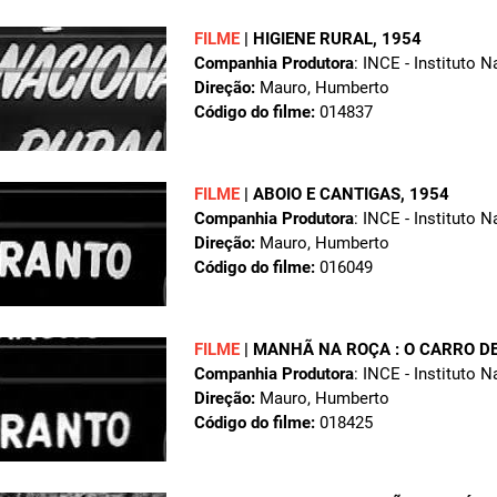
FILME
|
HIGIENE RURAL
, 1954
Companhia Produtora
: INCE - Instituto 
Direção:
Mauro, Humberto
Código do filme:
014837
FILME
|
ABOIO E CANTIGAS
, 1954
Companhia Produtora
: INCE - Instituto 
Direção:
Mauro, Humberto
Código do filme:
016049
FILME
|
MANHÃ NA ROÇA : O CARRO DE
Companhia Produtora
: INCE - Instituto 
Direção:
Mauro, Humberto
Código do filme:
018425