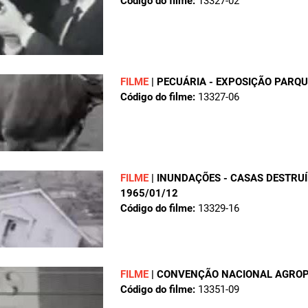
Código do filme:
13327-02
FILME
|
PECUÁRIA - EXPOSIÇÃO PARQ
Código do filme:
13327-06
FILME
|
INUNDAÇÕES - CASAS DESTRU
1965/01/12
Código do filme:
13329-16
FILME
|
CONVENÇÃO NACIONAL AGROP
Código do filme:
13351-09