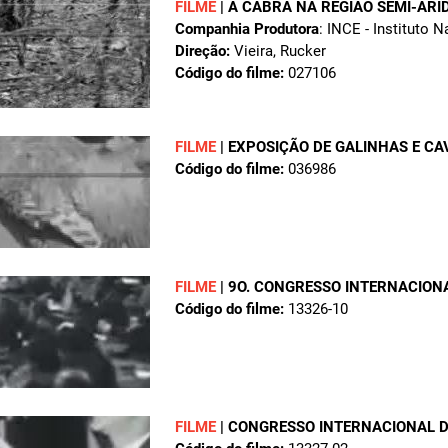
FILME
|
A CABRA NA REGIÃO SEMI-ÁRI
Companhia Produtora
: INCE - Instituto 
Direção:
Vieira, Rucker
Código do filme:
027106
FILME
|
EXPOSIÇÃO DE GALINHAS E CA
Código do filme:
036986
FILME
|
9O. CONGRESSO INTERNACION
Código do filme:
13326-10
FILME
|
CONGRESSO INTERNACIONAL 