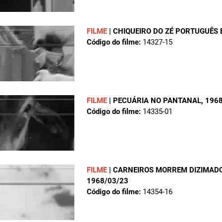
FILME
|
CHIQUEIRO DO ZÉ PORTUGUÊS 
Código do filme:
14327-15
FILME
|
PECUÁRIA NO PANTANAL
, 196
Código do filme:
14335-01
FILME
|
CARNEIROS MORREM DIZIMADO
1968/03/23
Código do filme:
14354-16