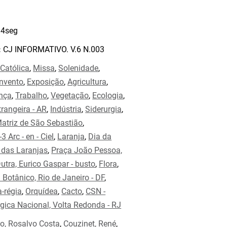
4seg
:
CJ INFORMATIVO. V.6 N.003
 Católica
,
Missa
,
Solenidade
,
Invento
,
Exposição
,
Agricultura
,
ança
,
Trabalho
,
Vegetação
,
Ecologia
,
trangeira - AR
,
Indústria
,
Siderurgia
,
Matriz de São Sebastião
,
 Arc - en - Ciel
,
Laranja
,
Dia da
 das Laranjas
,
Praça João Pessoa,
utra, Eurico Gaspar - busto
,
Flora
,
 Botânico, Rio de Janeiro - DF
,
a-régia
,
Orquídea
,
Cacto
,
CSN -
ica Nacional, Volta Redonda - RJ
o, Rosalvo Costa
,
Couzinet, René
,