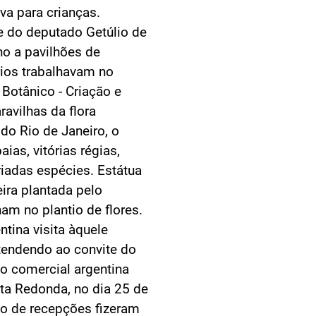
va para crianças.
e do deputado Getúlio de
ho a pavilhões de
rios trabalhavam no
 Botânico - Criação e
avilhas da flora
 do Rio de Janeiro, o
as, vitórias régias,
riadas espécies. Estátua
ira plantada pelo
am no plantio de flores.
tina visita àquele
Atendendo ao convite do
ão comercial argentina
olta Redonda, no dia 25 de
o de recepções fizeram