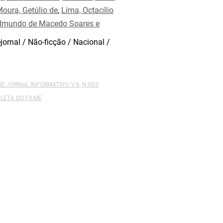
oura, Getúlio de
,
Lima, Octacílio
Edmundo de Macedo Soares e
jornal / Não-ficção / Nacional /
NE JORNAL INFORMATIVO. V.6, N.003
LETA DO FILME