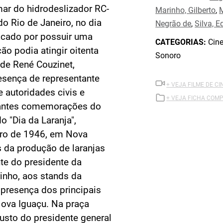
ar do hidrodeslizador RC-
Marinho, Gilberto
,
M
e do Rio de Janeiro, no dia
Negrão de
,
Silva, 
acado por possuir uma
CATEGORIAS:
Cine
ão podia atingir oitenta
Sonoro
 de René Couzinet,
resença de representante
+ VEJA FILME DE CI
 autoridades civis e
+ VEJA FICHA COMP
lhantes comemorações do
o "Dia da Laranja",
bro de 1946, em Nova
 da produção de laranjas
nte do presidente da
rinho, aos stands da
presença dos principais
Nova Iguaçu. Na praça
usto do presidente general