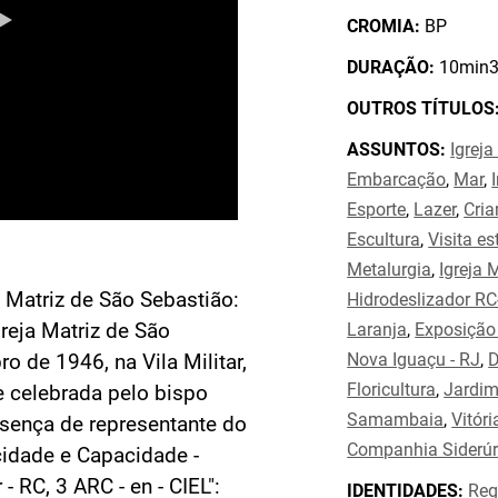
CROMIA:
BP
DURAÇÃO:
10min3
OUTROS TÍTULOS
ASSUNTOS:
Igreja
Embarcação
,
Mar
,
Esporte
,
Lazer
,
Cri
Escultura
,
Visita es
Metalurgia
,
Igreja 
ja Matriz de São Sebastião:
Hidrodeslizador RC-3
reja Matriz de São
Laranja
,
Exposição
Nova Iguaçu - RJ
,
D
o de 1946, na Vila Militar,
Floricultura
,
Jardim
e celebrada pelo bispo
Samambaia
,
Vitóri
sença de representante do
Companhia Siderúrg
cidade e Capacidade -
 RC, 3 ARC - en - CIEL":
IDENTIDADES:
Reg