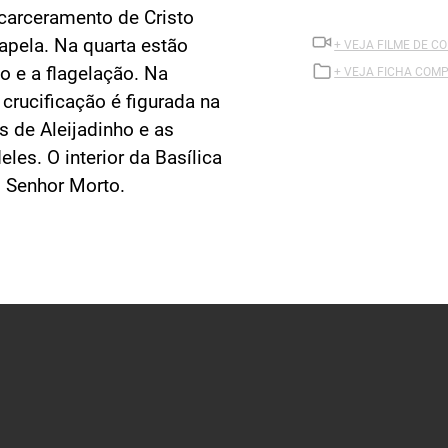
ncarceramento de Cristo
apela. Na quarta estão
+ VEJA FILME DE 
o e a flagelação. Na
+ VEJA FICHA COMP
a crucificação é figurada na
s de Aleijadinho e as
les. O interior da Basílica
o Senhor Morto.