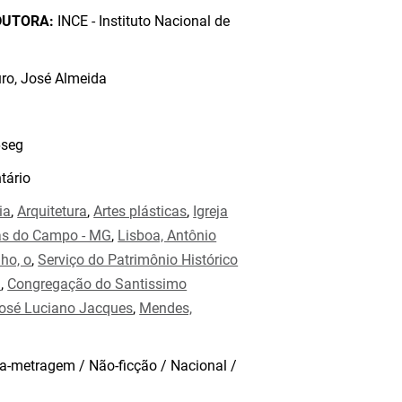
DUTORA:
INCE - Instituto Nacional de
o, José Almeida
seg
ário
ia
,
Arquitetura
,
Artes plásticas
,
Igreja
s do Campo - MG
,
Lisboa, Antônio
nho, o
,
Serviço do Patrimônio Histórico
l
,
Congregação do Santissimo
José Luciano Jacques
,
Mendes,
a-metragem / Não-ficção / Nacional /