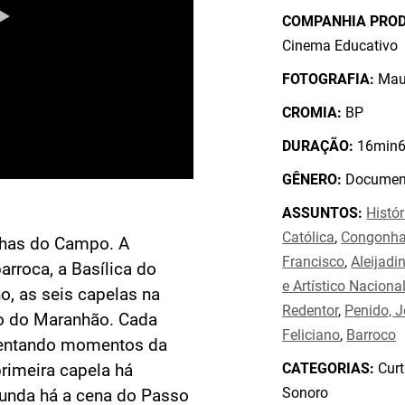
COMPANHIA PRO
Cinema Educativo
FOTOGRAFIA:
Maur
CROMIA:
BP
DURAÇÃO:
16min6
GÊNERO:
Document
ASSUNTOS:
Histór
Católica
,
Congonha
nhas do Campo. A
Francisco
,
Aleijadi
arroca, a Basílica do
e Artístico Naciona
, as seis capelas na
Redentor
,
Penido, 
o do Maranhão. Cada
Feliciano
,
Barroco
sentando momentos da
CATEGORIAS:
Curt
primeira capela há
Sonoro
gunda há a cena do Passo