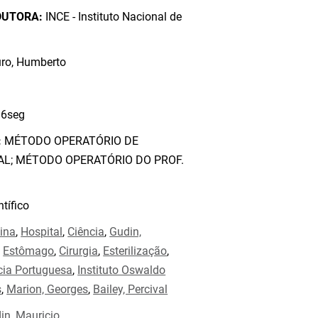
DUTORA:
INCE - Instituto Nacional de
ro, Humberto
6seg
:
MÉTODO OPERATÓRIO DE
AL; MÉTODO OPERATÓRIO DO PROF.
tífico
ina
,
Hospital
,
Ciência
,
Gudin,
,
Estômago
,
Cirurgia
,
Esterilização
,
cia Portuguesa
,
Instituto Oswaldo
s
,
Marion, Georges
,
Bailey, Percival
in, Mauricio