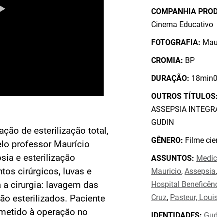
COMPANHIA PRO
Cinema Educativo
FOTOGRAFIA:
Mau
CROMIA:
BP
DURAÇÃO:
18min0
OUTROS TÍTULOS
ASSEPSIA INTEGR
GUDIN
ção de esterilização total,
GÊNERO:
Filme cien
lo professor Maurício
sia e esterilização
ASSUNTOS:
Medic
tos cirúrgicos, luvas e
Mauricio
,
Assepsia
 a cirurgia: lavagem das
Hospital Beneficên
Cruz
,
Pasteur, Loui
o esterilizados. Paciente
ubmetido à operação no
IDENTIDADES:
Gud