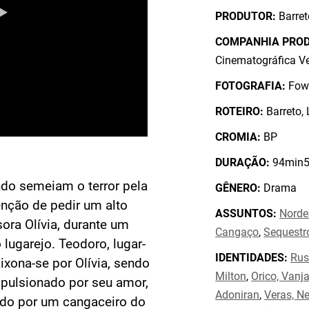
PRODUTOR:
Barret
COMPANHIA PRO
Cinematográfica Ve
FOTOGRAFIA:
Fowl
ROTEIRO:
Barreto,
CROMIA:
BP
DURAÇÃO:
94min5
ndo semeiam o terror pela
GÊNERO:
Drama
enção de pedir um alto
ASSUNTOS:
Norde
sora Olívia, durante um
Cangaço
,
Sequestr
lugarejo. Teodoro, lugar-
IDENTIDADES:
Rus
ixona-se por Olívia, sendo
Milton
,
Orico, Vanj
pulsionado por seu amor,
Adoniran
,
Veras, N
udado por um cangaceiro do