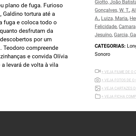
Giotto, João Batist
u plano de fuga. Furioso
Gonçalves, W. T.
,
Al
 Galdino tortura até a
A.
,
Luiza, Maria
,
He
a fuga e coloca todo o
Felicidade
,
Camara
nquanto desfrutam da
Jesuíno
,
Garcia, Ga
o descobertos por um
CATEGORIAS:
Long
o. Teodoro compreende
Sonoro
zinhanças e convida Olívia
a levará de volta à vila
+ VEJA FILME DE O
+ VEJA FOTOS DE O
+ VEJA CARTAZES 
+ VEJA FICHA COMP