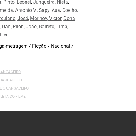
a
,
Pinto, Leonel
,
Junqueira, Nieta
,
meida, Antonio V.
,
Sapy, Auá
,
Coelho,
rculano, José
,
Merinov, Victor
,
Dona
, Dan
,
Pilon, João
,
Barreto, Lima
,
lileu
a-metragem / Ficção / Nacional /
 CANGACEIRO
 CANGACEIRO
DE O CANGACEIRO
LETA DO FILME