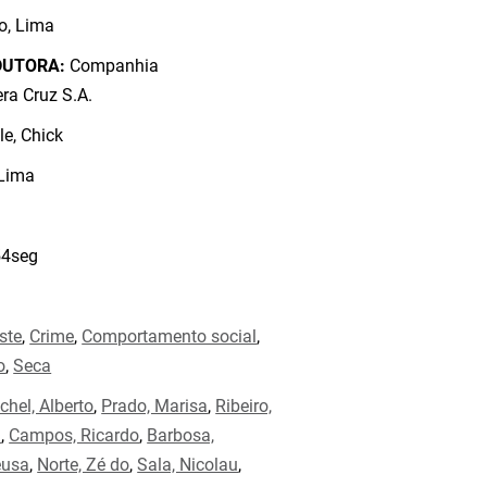
o, Lima
DUTORA:
Companhia
ra Cruz S.A.
e, Chick
 Lima
4seg
ste
,
Crime
,
Comportamento social
,
o
,
Seca
chel, Alberto
,
Prado, Marisa
,
Ribeiro,
a
,
Campos, Ricardo
,
Barbosa,
eusa
,
Norte, Zé do
,
Sala, Nicolau
,