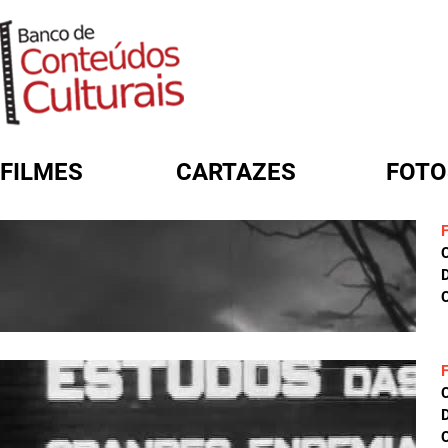
FILMES
CARTAZES
FOTO
FORMULÁRIO DE BUSCA
D
C
D
C