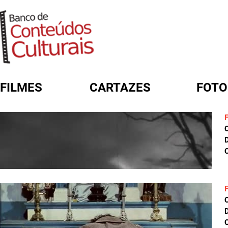
FILMES
CARTAZES
FOTO
FORMULÁRIO DE BUSCA
D
C
D
C