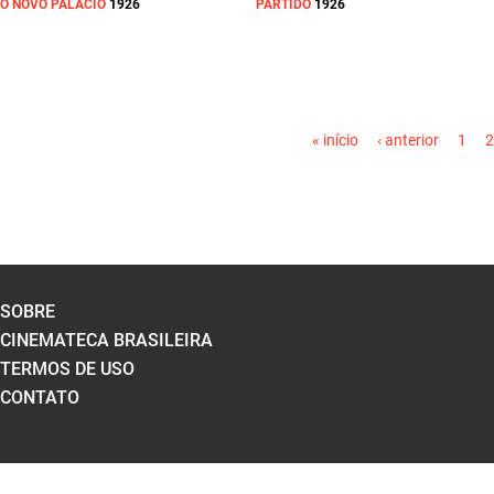
O NOVO PALACIO
1926
PARTIDO
1926
PÁGINAS
« início
‹ anterior
1
2
SOBRE
CINEMATECA BRASILEIRA
TERMOS DE USO
CONTATO