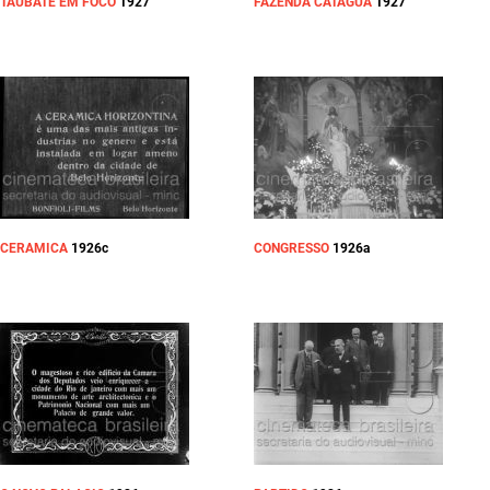
TAUBATÉ EM FÓCO
1927
FAZENDA CATAGUÁ
1927
CERAMICA
1926c
CONGRESSO
1926a