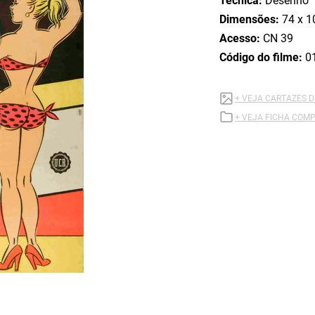
Técnica:
Desenho
Dimensões:
74 x 1
Acesso:
CN 39
Código do filme:
0
+ VEJA CARTAZES D
+ VEJA FICHA COMP