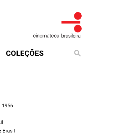
COLEÇÕES
:
1956
il
o:
Brasil