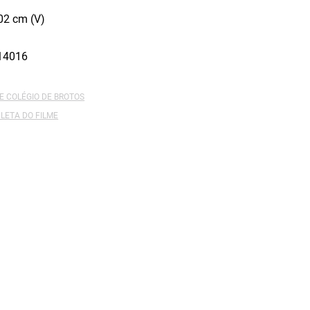
02 cm (V)
14016
E COLÉGIO DE BROTOS
LETA DO FILME