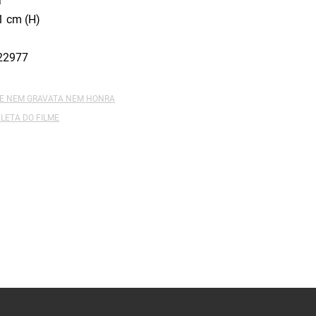
a
1 cm (H)
22977
DE NEM GRAVATA NEM HONRA
LETA DO FILME