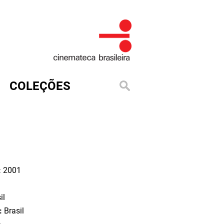
COLEÇÕES
:
2001
il
o:
Brasil