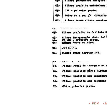
PÁGINAS
« início
‹ 