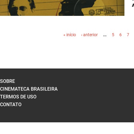
PÁGINAS
…
« início
‹ anterior
5
6
7
SOBRE
CINEMATECA BRASILEIRA
TERMOS DE USO
CONTATO