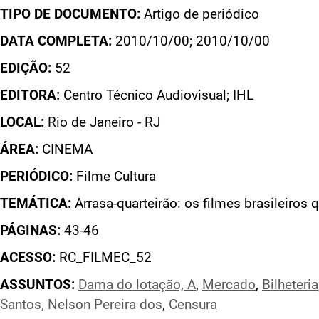
TIPO DE DOCUMENTO:
Artigo de periódico
DATA COMPLETA:
2010/10/00; 2010/10/00
EDIÇÃO:
52
EDITORA:
Centro Técnico Audiovisual; IHL
LOCAL:
Rio de Janeiro - RJ
ÁREA:
CINEMA
PERIÓDICO:
Filme Cultura
TEMÁTICA:
Arrasa-quarteirão: os filmes brasileiros
PÁGINAS:
43-46
ACESSO:
RC_FILMEC_52
ASSUNTOS:
Dama do lotação, A
,
Mercado
,
Bilheteria
Santos, Nelson Pereira dos
,
Censura