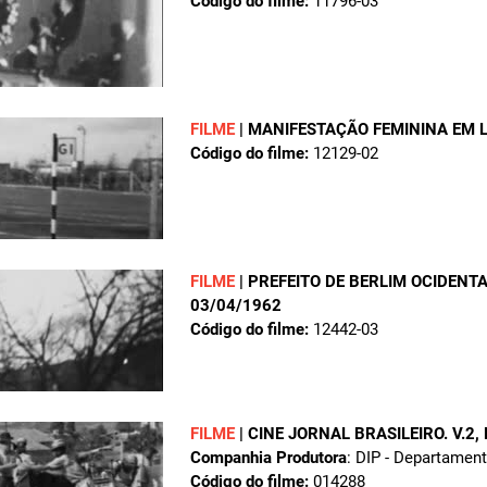
Código do filme:
11796-03
FILME
|
MANIFESTAÇÃO FEMININA EM 
Código do filme:
12129-02
FILME
|
PREFEITO DE BERLIM OCIDENT
03/04/1962
Código do filme:
12442-03
FILME
|
CINE JORNAL BRASILEIRO. V.2,
Companhia Produtora
: DIP - Departamen
Código do filme:
014288