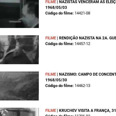
FILME
|
NAZISTAS VENCERAM AS ELEI
1968/05/03
Código do filme:
14421-08
FILME
|
RENDIÇÃO NAZISTA NA 2A. G
Código do filme:
14457-12
FILME
|
NAZISMO: CAMPO DE CONCEN
1968/05/30
Código do filme:
14462-13
FILME
|
KRUCHEV VISITA A FRANÇA
, 3