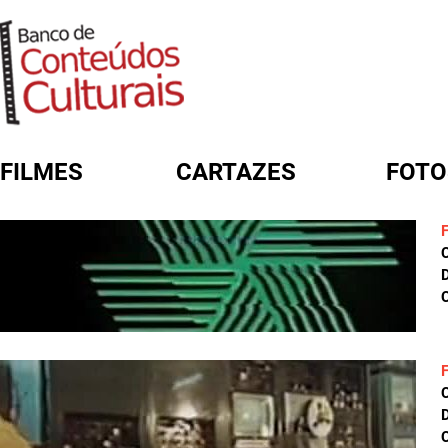
FILMES
CARTAZES
FOTO
FORMULÁRIO DE BUSCA
D
C
D
C