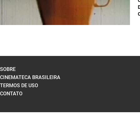
D
C
SOBRE
CINEMATECA BRASILEIRA
TERMOS DE USO
CONTATO