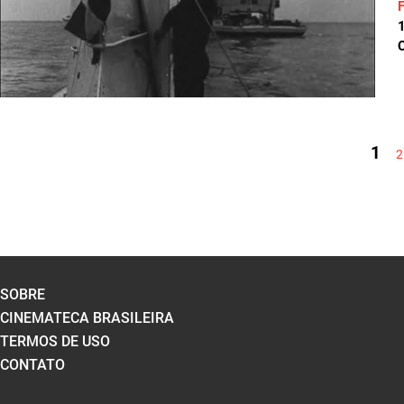
C
PÁGINAS
1
2
SOBRE
CINEMATECA BRASILEIRA
TERMOS DE USO
CONTATO